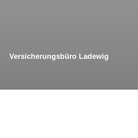
Versicherungsbüro Ladewig
Ein Freshup für das Versicherungsbüro
Ladewig: ein neues Logo, einen Onlineauftritt
und eine neue Broschur für das
Versicherungsbüro.