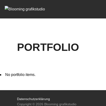
Zum
Inhalt
springen
PORTFOLIO
No portfolio items.
Datenschutzerklärung
Copyright © 2026 Blooming grafikstudio